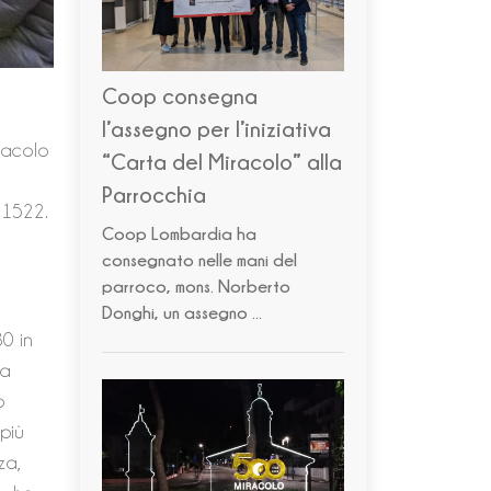
Coop consegna
l’assegno per l’iniziativa
iracolo
“Carta del Miracolo” alla
Parrocchia
l 1522.
Coop Lombardia ha
consegnato nelle mani del
parroco, mons. Norberto
Donghi,
un assegno ...
30 in
na
o
 più
za,