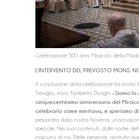
Celebrazione 500 anni Miracolo della Mado
L’INTERVENTO DEL PREVOSTO MONS. 
A conclusione della celebrazione ha rivolto il 
Siamo la
Treviglio, mons. Norberto Donghi: «
cinquecentesimo anniversario del Miraco
celebrarlo come meritava, e speriamo di 
preparata dalla nostra Novena, un’occasione
speciale. Nei suoi contenuti, dalle nostre de
ciascuno di noi. Nelle presenze, anzitutto q