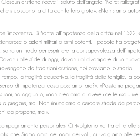
iascun cristiano riceve il saluto dell’angelo: “Kaire: rallegrati!”
rché stupiscono la città con la loro gioia». «Non siamo autori
dell’impotenza. Di fronte all’impotenza della città» nel 1522,
lamorose o azioni militari o armi potenti. Il popolo ha pregat
to, sono un modo per esprimere la consapevolezza dell’impot
. Davanti alle sfide di oggi, davanti al divampare di un nuov
 provengono da tradizioni cristiane, noi proviamo lo strazio
 tempo, la fragilità educativa, la fragilità delle famiglie, la p
n senso di impotenza: cosa possiamo fare?». «Possiamo prega
tiani, ha aggiunto, «non crediamo di avere ricette risolutive 
 a pregare, mai. Non rinunciamo a cercare strade da percor
ni da proporre, mai».
accompagnamento personale». Ci rivolgiamo «ai fratelli e alle s
istiche. Siamo amici dei nomi, dei volti, ci rivolgiamo alle p