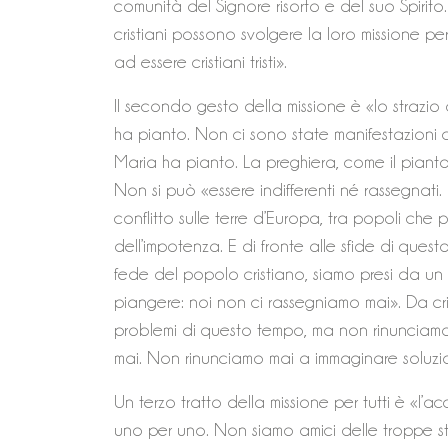
comunità del Signore risorto e del suo Spirito. C
cristiani possono svolgere la loro missione pe
ad essere cristiani tristi».
Il secondo gesto della missione è «lo strazio 
ha pianto. Non ci sono state manifestazioni c
Maria ha pianto. La preghiera, come il pian
Non si può «essere indifferenti né rassegnati
conflitto sulle terre d’Europa, tra popoli che
dell’impotenza. E di fronte alle sfide di questo
fede del popolo cristiano, siamo presi da u
piangere: noi non ci rassegniamo mai». Da cris
problemi di questo tempo, ma non rinunciamo
mai. Non rinunciamo mai a immaginare soluzio
Un terzo tratto della missione per tutti è «l’
uno per uno. Non siamo amici delle troppe stat