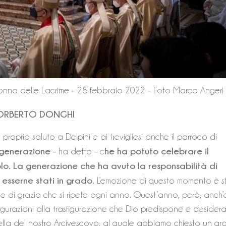
nna delle Lacrime – 28 febbraio 2022 – Foto Marco Angeri
NORBERTO DONGHI
proprio saluto a Delpini e ai trevigliesi anche il parroco di
 generazione
he ha potuto celebrare il
– ha detto – c
lo. La generazione che ha avuto la responsabilità di
esserne stati in grado.
L’emozione di questo momento è s
 di grazia che si ripete ogni anno. Quest’anno, però, anch’
figurazioni alla trasfigurazione che Dio predispone e desider
uella del nostro Arcivescovo, al quale abbiamo chiesto un gr