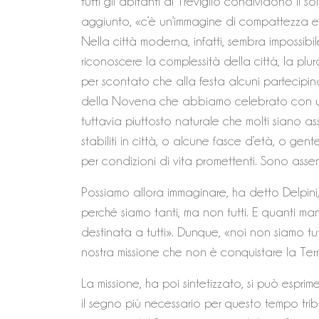
tutti gli abitanti di Treviglio condividono il s
aggiunto, «c’è un’immagine di compattezza e 
Nella città moderna, infatti, sembra impossibil
riconoscere la complessità della città, la plu
per scontato che alla festa alcuni partecipino 
della Novena che abbiamo celebrato con un
tuttavia piuttosto naturale che molti siano asse
stabiliti in città, o alcune fasce d’età, o gen
per condizioni di vita promettenti. Sono assen
Possiamo allora immaginare, ha detto Delpini,
perché siamo tanti, ma non tutti. E quanti man
destinata a tutti». Dunque, «noi non siamo tu
nostra missione che non è conquistare la Terr
La missione, ha poi sintetizzato, si può esprime
il segno più necessario per questo tempo tri