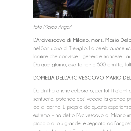
foto Marco Angeri
L’Arcivescovo di Milano, mons. Mario Delp
nel Santuario di Treviglio. La celebrazione r
lacrime che convinse il generale francese Laut
Da quel giorno, esattamente 500 anni fa, l’ul
L’OMELIA DELL’ARCIVESCOVO MARIO DEL
Delpini ha anche celebrato, per tutti i giorn
santuario, potendo così vedere la grande par
delle lacrime. E proprio da questa esperienz
estremo, – ha detto l’Arcivescovo di Milano im
piccolo al più grande, è segnata dall’angosc