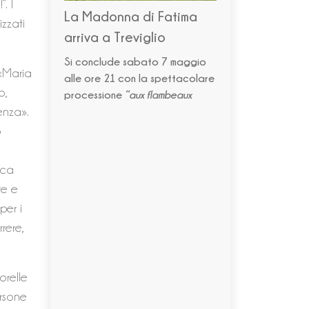
. I
La Madonna di Fatima
zzati
arriva a Treviglio
Si conclude sabato 7 maggio
 «Maria
alle ore 21 con la spettacolare
o,
processione
“aux flambeaux
enza».
o
oca
re e
per i
rere,
orelle
ersone