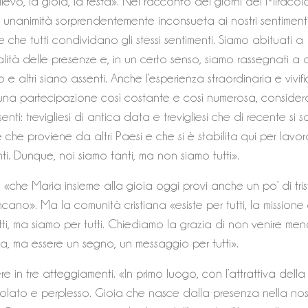
ollievo, la gioia, la festa». Nel racconto dei giorni del Miracol
unanimità sorprendentemente inconsueta ai nostri sentimenti
e che tutti condividano gli stessi sentimenti. Siamo abituati a
ralità delle presenze e, in un certo senso, siamo rassegnati a
e altri siano assenti. Anche l’esperienza straordinaria e vivif
a partecipazione così costante e così numerosa, consider
nti: trevigliesi di antica data e trevigliesi che di recente si 
te che proviene da altri Paesi e che si è stabilita qui per lavo
ti. Dunque, noi siamo tanti, ma non siamo tutti».
 «che Maria insieme alla gioia oggi provi anche un po’ di tris
cano». Ma la comunità cristiana «esiste per tutti, la missione
tti, ma siamo per tutti. Chiediamo la grazia di non venire men
a, ma essere un segno, un messaggio per tutti».
re in tre atteggiamenti. «In primo luogo, con l’attrattiva della
bolato e perplesso. Gioia che nasce dalla presenza nella nos