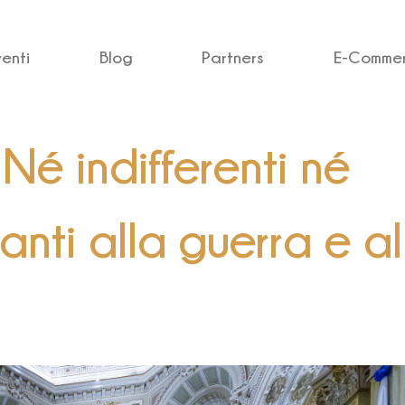
venti
Blog
Partners
E-Comme
“Né indifferenti né
nti alla guerra e al