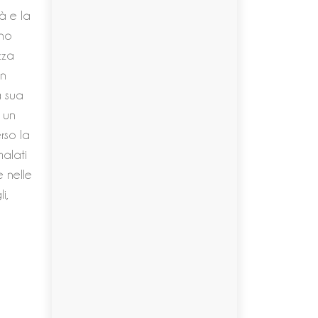
à e la
ono
zza
on
a sua
e un
rso la
malati
e nelle
i,