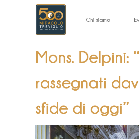
Chi siamo
E
Mons. Delpini: 
rassegnati dava
sfide di oggi”