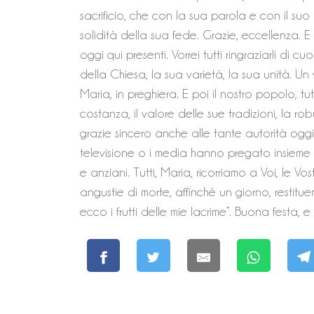
sacrificio, che con la sua parola e con il su
solidità della sua fede. Grazie, eccellenza. E
oggi qui presenti. Vorrei tutti ringraziarli di c
della Chiesa, la sua varietà, la sua unità. 
Maria, in preghiera. E poi il nostro popolo, 
costanza, il valore delle sue tradizioni, la robu
grazie sincero anche alle tante autorità oggi 
televisione o i media hanno pregato insieme 
e anziani. Tutti, Maria, ricorriamo a Voi, le Vos
angustie di morte, affinché un giorno, restituend
ecco i frutti delle mie lacrime”. Buona festa, e