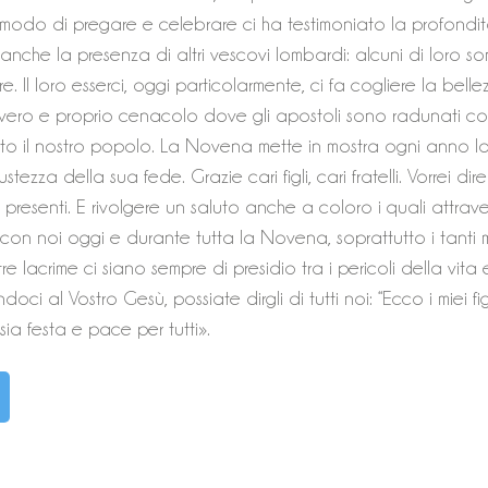
o modo di pregare e celebrare ci ha testimoniato la profondit
 anche la presenza di altri vescovi lombardi: alcuni di loro s
uore. Il loro esserci, oggi particolarmente, ci fa cogliere la belle
Un vero e proprio cenacolo dove gli apostoli sono radunati c
tutto il nostro popolo. La Novena mette in mostra ogni anno l
stezza della sua fede. Grazie cari figli, cari fratelli. Vorrei dir
presenti. E rivolgere un saluto anche a coloro i quali attrave
con noi oggi e durante tutta la Novena, soprattutto i tanti 
tre lacrime ci siano sempre di presidio tra i pericoli della vita 
oci al Vostro Gesù, possiate dirgli di tutti noi: “Ecco i miei figl
 sia festa e pace per tutti».