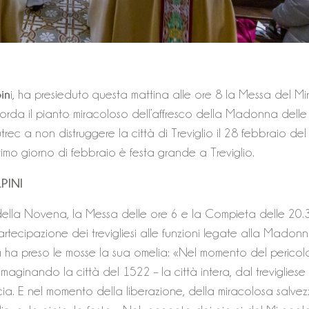
in
i, ha presieduto questa mattina alle ore 8 la Messa del M
icorda il pianto miracoloso dell’affresco della Madonna delle
rec a non distruggere la città di Treviglio il 28 febbraio de
timo giorno di febbraio è festa grande a Treviglio.
PINI
i della Novena, la Messa delle ore 6 e la Compieta delle 20.
tecipazione dei trevigliesi alle funzioni legate alla Madon
a ha preso le mosse la sua omelia: «Nel momento del pericol
maginando la città del 1522 – la città intera, dal trevigliese
ia. E nel momento della liberazione, della miracolosa salvez