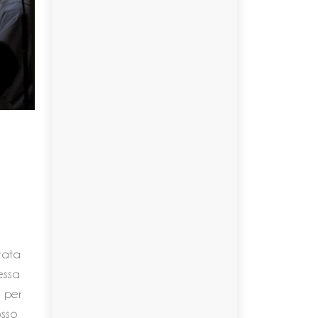
tata
essa
a per
osso