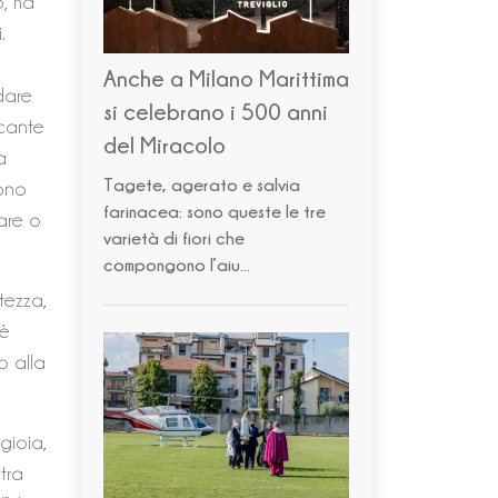
o, ha
.
Anche a Milano Marittima
 dare
si celebrano i 500 anni
icante
del Miracolo
a
Tagete, agerato e salvia
sono
farinacea: sono queste le tre
rare o
varietà di fiori che
compongono l’aiu...
tezza,
 è
o alla
 gioia,
tra