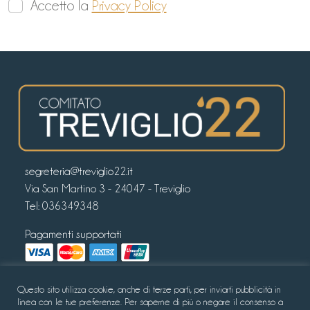
Accetto la
Privacy Policy
segreteria@treviglio22.it
Via San Martino 3 - 24047 - Treviglio
Tel:
036349348
Pagamenti supportati
Seguici sui nostri canali Social
Questo sito utilizza cookie, anche di terze parti, per inviarti pubblicità in
linea con le tue preferenze. Per saperne di più o negare il consenso a