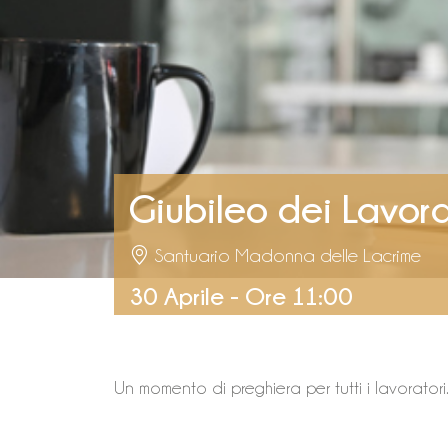
Giubileo dei Lavora
Santuario Madonna delle Lacrime
30 Aprile - Ore 11:00
Un momento di preghiera per tutti i lavorator