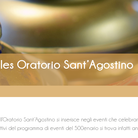
les Oratorio Sant’Agostino
ell’Oratorio Sant’Agostino si inserisce negli eventi che celeb
tivi del programma di eventi del 500enario si trova infatti a