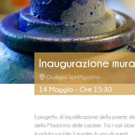
Inaugurazione mura
Oratorio Sant'Agostino
14 Maggio - Ore 15:30
Il progetto di riqualificazione della parete d
della Madonna delle Lacrime. Tra i vari obiet
ricaduta sociale: il murales è uno di questi.