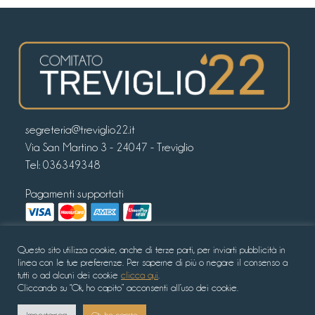
segreteria@treviglio22.it
Via San Martino 3 - 24047 - Treviglio
Tel:
036349348
Pagamenti supportati
Seguici sui nostri canali Social
Questo sito utilizza cookie, anche di terze parti, per inviarti pubblicità in
linea con le tue preferenze. Per saperne di più o negare il consenso a
tutti o ad alcuni dei cookie
clicca qui
.
Cliccando su “Ok, ho capito” acconsenti all’uso dei cookie.
© Copyright 2022 - Comitato Treviglio ’22 -
Privacy policy